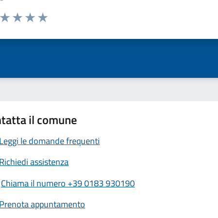
a da 1 a 5 stelle la pagina
ta 1 stelle su 5
Valuta 2 stelle su 5
Valuta 3 stelle su 5
Valuta 4 stelle su 5
Valuta 5 stelle su 5
tatta il comune
Leggi le domande frequenti
Richiedi assistenza
Chiama il numero +39 0183 930190
Prenota appuntamento