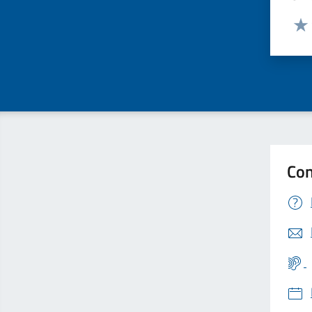
Valut
Valu
Con