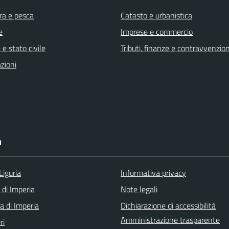
ra e pesca
Catasto e urbanistica
e
Imprese e commercio
e stato civile
Tributi, finanze e contravvenzion
zioni
I
Liguria
Informativa privacy
 di Imperia
Note legali
a di Imperia
Dichiarazione di accessibilità
Amministrazione trasparente
ri