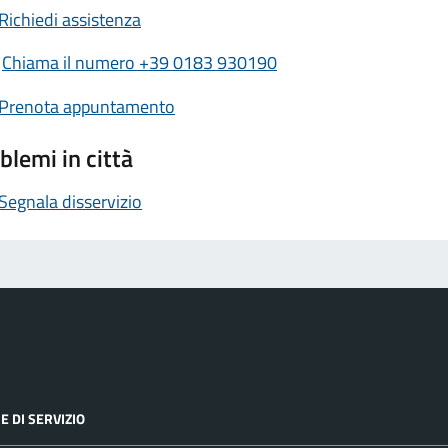
Richiedi assistenza
Chiama il numero +39 0183 930190
Prenota appuntamento
blemi in città
Segnala disservizio
E DI SERVIZIO