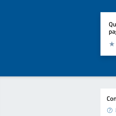
Qu
pa
Valut
Valu
Con