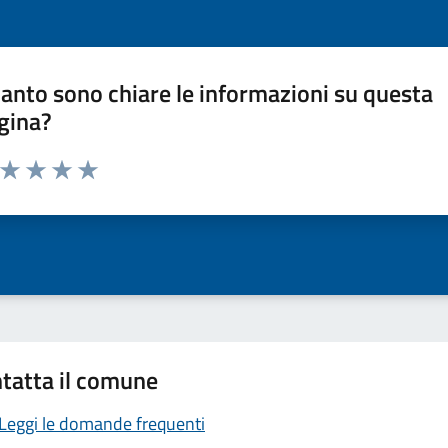
anto sono chiare le informazioni su questa
gina?
a da 1 a 5 stelle la pagina
ta 1 stelle su 5
Valuta 2 stelle su 5
Valuta 3 stelle su 5
Valuta 4 stelle su 5
Valuta 5 stelle su 5
tatta il comune
Leggi le domande frequenti