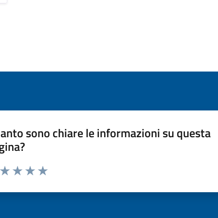
anto sono chiare le informazioni su questa
gina?
a da 1 a 5 stelle la pagina
ta 1 stelle su 5
Valuta 2 stelle su 5
Valuta 3 stelle su 5
Valuta 4 stelle su 5
Valuta 5 stelle su 5