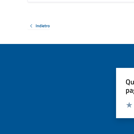
Indietro
Qu
pa
Valut
Valu