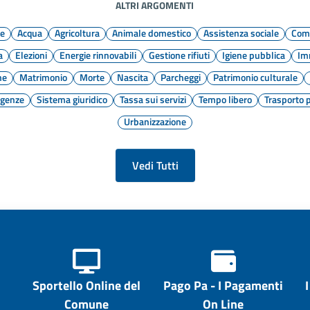
ALTRI ARGOMENTI
ne
Acqua
Agricoltura
Animale domestico
Assistenza sociale
Comu
a
Elezioni
Energie rinnovabili
Gestione rifiuti
Igiene pubblica
Im
ne
Matrimonio
Morte
Nascita
Parcheggi
Patrimonio culturale
rgenze
Sistema giuridico
Tassa sui servizi
Tempo libero
Trasporto 
Urbanizzazione
Vedi Tutti
Sportello Online del
Pago Pa - I Pagamenti
Comune
On Line