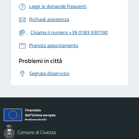
Leggi le domande frequenti
Richiedi assistenza
Chiama il numero +39 0183 930190
Prenota appuntamento
Problemi in città
Segnala disservizio
Comune di Civezza