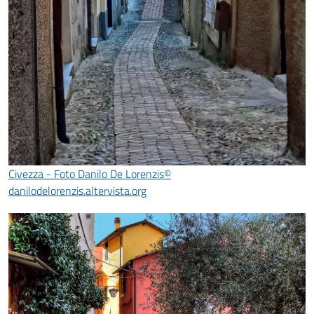
Civezza - Foto Danilo De Lorenzis©
danilodelorenzis.altervista.org