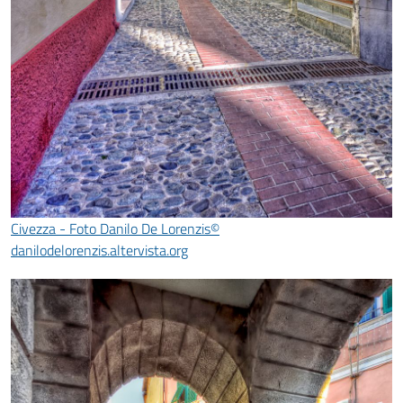
Civezza - Foto Danilo De Lorenzis©
danilodelorenzis.altervista.org