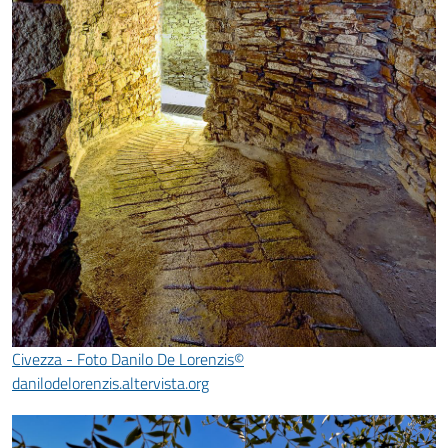
Civezza - Foto Danilo De Lorenzis©
danilodelorenzis.altervista.org