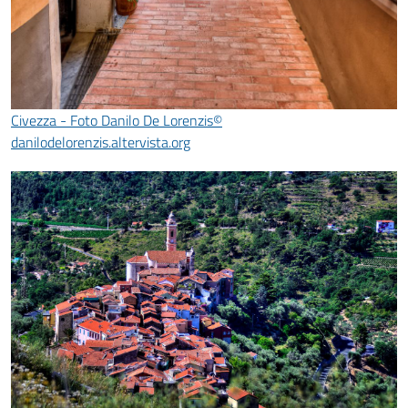
Civezza - Foto Danilo De Lorenzis©
danilodelorenzis.altervista.org