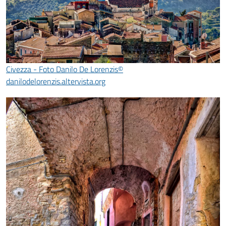
Civezza - Foto Danilo De Lorenzis©
danilodelorenzis.altervista.org