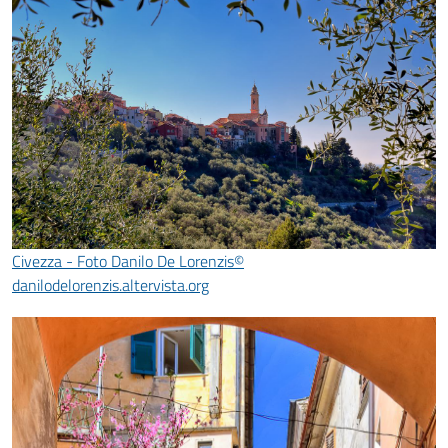
Civezza - Foto Danilo De Lorenzis©
danilodelorenzis.altervista.org