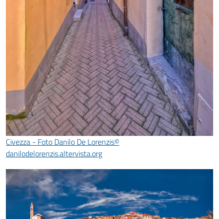
Civezza - Foto Danilo De Lorenzis©
danilodelorenzis.altervista.org