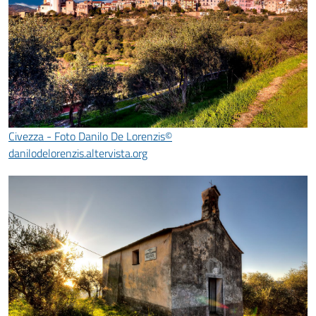
Civezza - Foto Danilo De Lorenzis©
danilodelorenzis.altervista.org