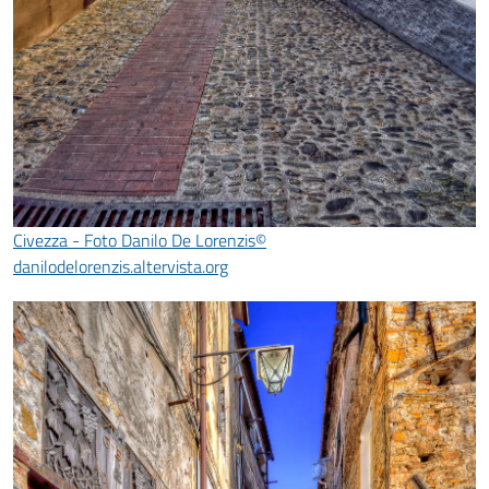
Civezza - Foto Danilo De Lorenzis©
danilodelorenzis.altervista.org