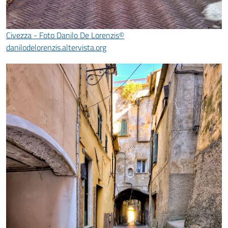
Civezza - Foto Danilo De Lorenzis©
danilodelorenzis.altervista.org