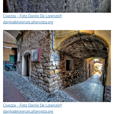
Civezza - Foto Danilo De Lorenzis©
danilodelorenzis.altervista.org
Civezza - Foto Danilo De Lorenzis©
danilodelorenzis.altervista.org