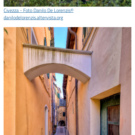
Civezza - Foto Danilo De Lorenzis©
danilodelorenzis.altervista.org