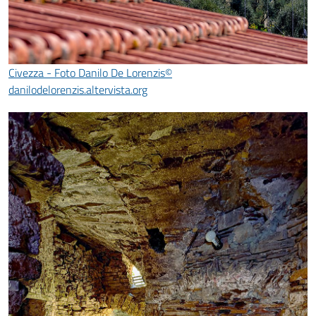
Civezza - Foto Danilo De Lorenzis©
danilodelorenzis.altervista.org