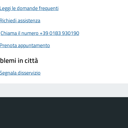
Leggi le domande frequenti
Richiedi assistenza
Chiama il numero +39 0183 930190
Prenota appuntamento
blemi in città
Segnala disservizio