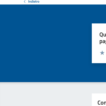
Indietro
Qu
pa
Valut
Valu
Con