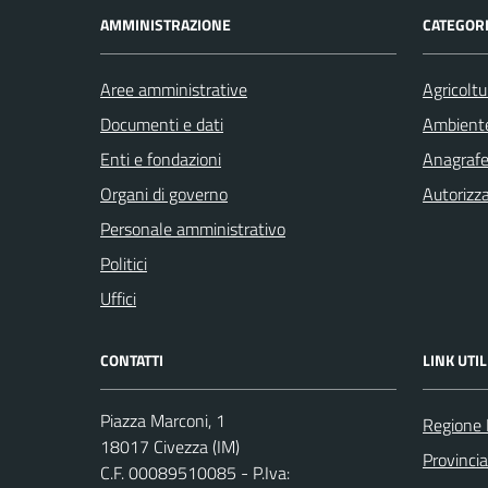
AMMINISTRAZIONE
CATEGORI
Aree amministrative
Agricoltu
Documenti e dati
Ambient
Enti e fondazioni
Anagrafe 
Organi di governo
Autorizza
Personale amministrativo
Politici
Uffici
CONTATTI
LINK UTIL
Piazza Marconi, 1
Regione 
18017 Civezza (IM)
Provincia
C.F. 00089510085 - P.Iva: