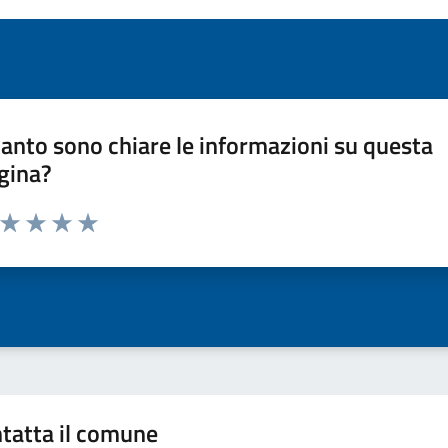
anto sono chiare le informazioni su questa
gina?
a da 1 a 5 stelle la pagina
ta 1 stelle su 5
Valuta 2 stelle su 5
Valuta 3 stelle su 5
Valuta 4 stelle su 5
Valuta 5 stelle su 5
tatta il comune