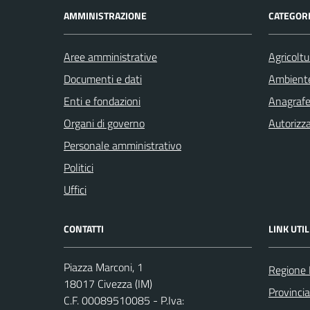
AMMINISTRAZIONE
CATEGORI
Aree amministrative
Agricoltu
Documenti e dati
Ambient
Enti e fondazioni
Anagrafe 
Organi di governo
Autorizza
Personale amministrativo
Politici
Uffici
CONTATTI
LINK UTIL
Piazza Marconi, 1
Regione 
18017 Civezza (IM)
Provincia
C.F. 00089510085 - P.Iva: