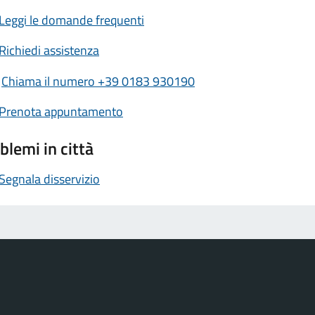
Leggi le domande frequenti
Richiedi assistenza
Chiama il numero +39 0183 930190
Prenota appuntamento
blemi in città
Segnala disservizio