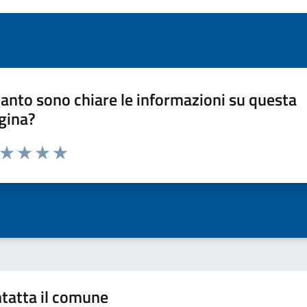
anto sono chiare le informazioni su questa
gina?
a da 1 a 5 stelle la pagina
ta 1 stelle su 5
Valuta 2 stelle su 5
Valuta 3 stelle su 5
Valuta 4 stelle su 5
Valuta 5 stelle su 5
tatta il comune