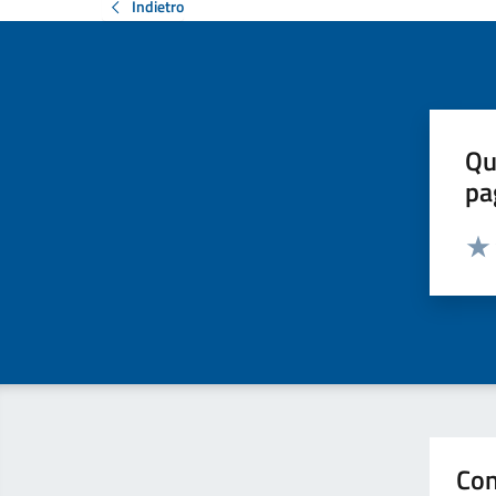
Indietro
Qu
pa
Valut
Valu
Con