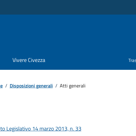
Vivere Civezza
Tra
te
/
Disposizioni generali
/
Atti generali
to Legislativo 14 marzo 2013, n. 33