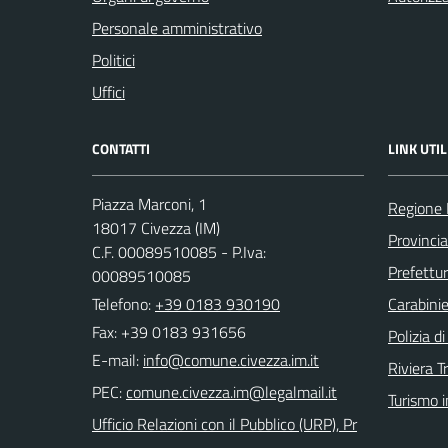
Personale amministrativo
Politici
Uffici
CONTATTI
LINK UTIL
Piazza Marconi, 1
Regione 
18017 Civezza (IM)
Provincia
C.F. 00089510085 - P.Iva:
Prefettur
00089510085
Telefono:
+39 0183 930190
Carabinie
Fax: +39 0183 931656
Polizia d
E-mail:
Riviera T
PEC:
Turismo i
Ufficio Relazioni con il Pubblico (URP), Pr