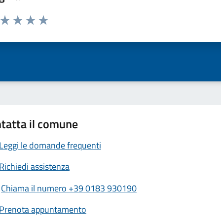
a da 1 a 5 stelle la pagina
ta 1 stelle su 5
Valuta 2 stelle su 5
Valuta 3 stelle su 5
Valuta 4 stelle su 5
Valuta 5 stelle su 5
tatta il comune
Leggi le domande frequenti
Richiedi assistenza
Chiama il numero +39 0183 930190
Prenota appuntamento