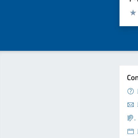
Valut
Valu
Con