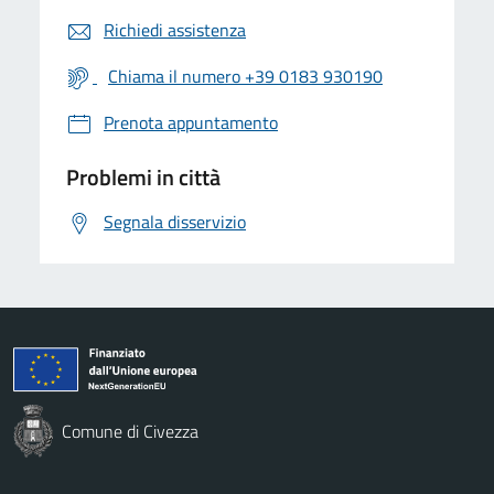
Richiedi assistenza
Chiama il numero +39 0183 930190
Prenota appuntamento
Problemi in città
Segnala disservizio
Comune di Civezza