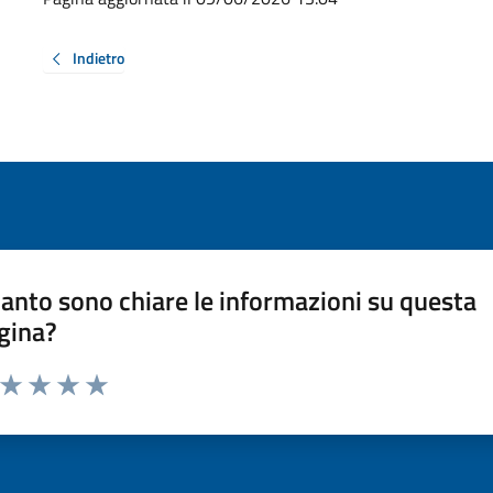
Indietro
anto sono chiare le informazioni su questa
gina?
a da 1 a 5 stelle la pagina
ta 1 stelle su 5
Valuta 2 stelle su 5
Valuta 3 stelle su 5
Valuta 4 stelle su 5
Valuta 5 stelle su 5