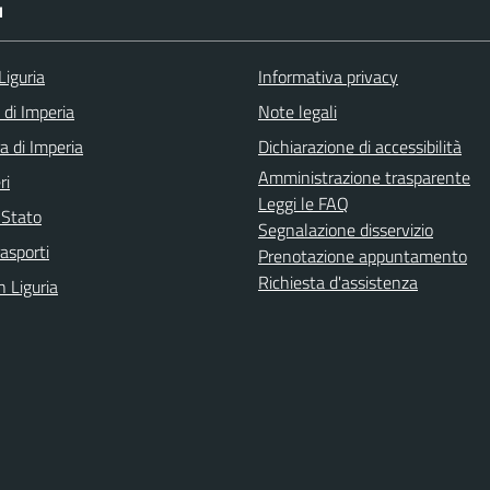
I
Liguria
Informativa privacy
 di Imperia
Note legali
a di Imperia
Dichiarazione di accessibilità
Amministrazione trasparente
ri
Leggi le FAQ
i Stato
Segnalazione disservizio
rasporti
Prenotazione appuntamento
Richiesta d'assistenza
n Liguria