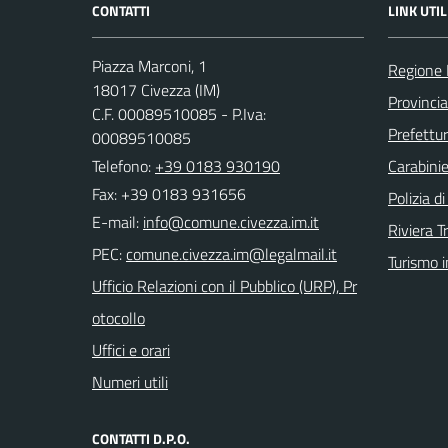
CONTATTI
LINK UTIL
Piazza Marconi, 1
Regione 
18017 Civezza (IM)
Provincia
C.F. 00089510085 - P.Iva:
Prefettur
00089510085
Telefono:
+39 0183 930190
Carabinie
Fax: +39 0183 931656
Polizia d
E-mail:
Riviera T
PEC:
Turismo i
Ufficio Relazioni con il Pubblico (URP), Pr
otocollo
Uffici e orari
Numeri utili
CONTATTI D.P.O.