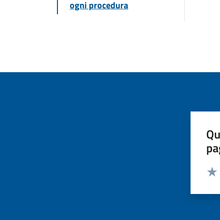
ogni procedura
Qu
pa
Valut
Valu